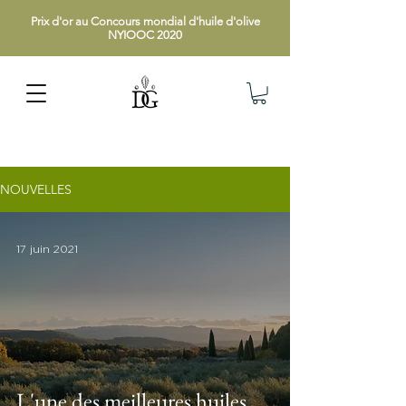
Prix ​​d'or au Concours mondial d'huile d'olive
NYIOOC 2020
NOUVELLES
17 juin 2021
L'une des meilleures huiles